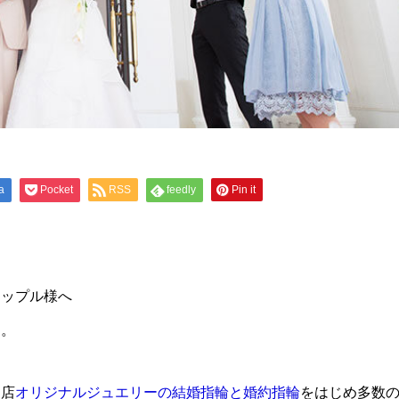
a
Pocket
RSS
feedly
Pin it
カップル様へ
す。
当店
オリジナルジュエリーの結婚指輪と婚約指輪
をはじめ多数