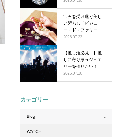
2026.07.30
宝石を受け継ぐ美し
い習わし「ビジュ
ー・ド・ファミー
ユ」
2026.07.23
【推し活必見！】推
しに寄り添うジュエ
リーを作りたい！
2026.07.16
カテゴリー
Blog
WATCH
の