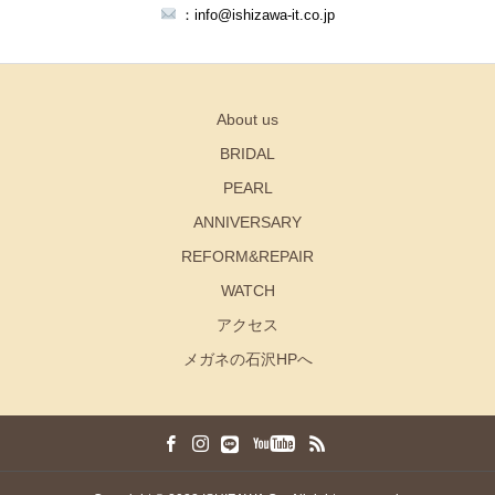
：info@ishizawa-it.co.jp
About us
BRIDAL
PEARL
ANNIVERSARY
REFORM&REPAIR
WATCH
アクセス
メガネの石沢HPへ