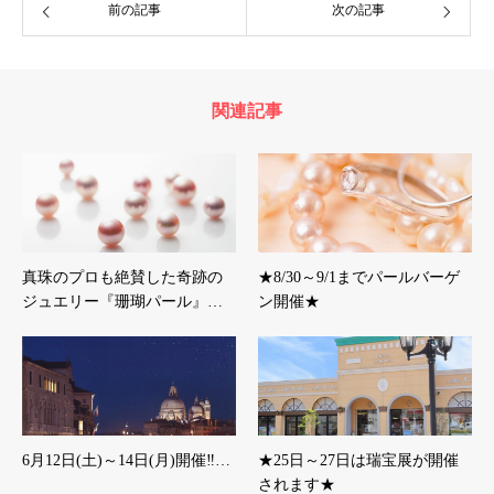
前の記事
次の記事
関連記事
真珠のプロも絶賛した奇跡の
★8/30～9/1までパールバーゲ
ジュエリー『珊瑚パール』…
ン開催★
6月12日(土)～14日(月)開催‼…
★25日～27日は瑞宝展が開催
されます★