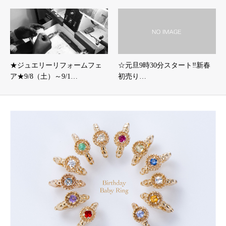
★ジュエリーリフォームフェ
☆元旦9時30分スタート‼新春
ア★9/8（土）～9/1…
初売り…