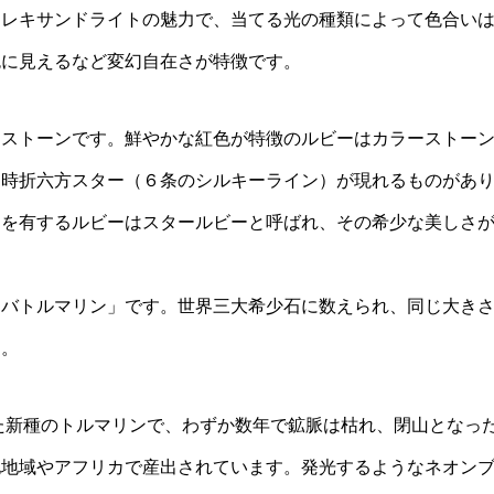
アレキサンドライトの魅力で、当てる光の種類によって色合い
色に見えるなど変幻自在さが特徴です。
アストーンです。鮮やかな紅色が特徴のルビーはカラーストー
に時折六方スター（６条のシルキーライン）が現れるものがあ
ンを有するルビーはスタールビーと呼ばれ、その希少な美しさ
イバトルマリン」です。世界三大希少石に数えられ、同じ大き
す。
れた新種のトルマリンで、わずか数年で鉱脈は枯れ、閉山となっ
他地域やアフリカで産出されています。発光するようなネオン