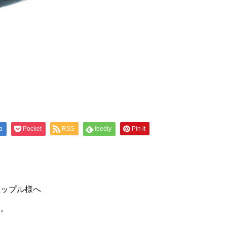
a
Pocket
RSS
feedly
Pin it
カップル様へ
す。