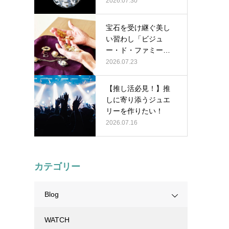
2026.07.30
宝石を受け継ぐ美し
い習わし「ビジュ
ー・ド・ファミー
ユ」
2026.07.23
【推し活必見！】推
しに寄り添うジュエ
リーを作りたい！
2026.07.16
カテゴリー
Blog
WATCH