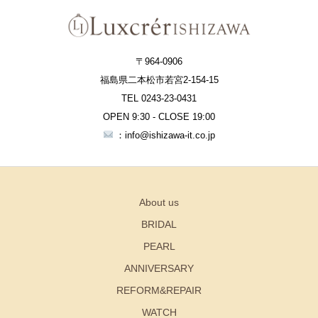
〒964-0906
福島県二本松市若宮2-154-15
TEL 0243-23-0431
OPEN 9:30 - CLOSE 19:00
：info@ishizawa-it.co.jp
About us
BRIDAL
PEARL
ANNIVERSARY
REFORM&REPAIR
WATCH