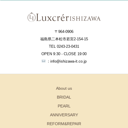
〒964-0906
福島県二本松市若宮2-154-15
TEL 0243-23-0431
OPEN 9:30 - CLOSE 19:00
：info@ishizawa-it.co.jp
About us
BRIDAL
PEARL
ANNIVERSARY
REFORM&REPAIR