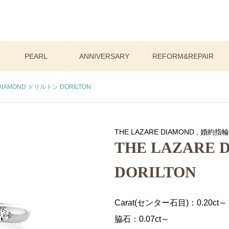
PEARL
ANNIVERSARY
REFORM&REPAIR
 DIAMOND ドリルトン DORILTON
THE LAZARE DIAMOND
,
婚約指輪
THE LAZARE
DORILTON
Carat(センター石目)：0.20ct～
脇石：0.07ct～