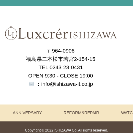
〒964-0906
福島県二本松市若宮2-154-15
TEL 0243-23-0431
OPEN 9:30 - CLOSE 19:00
：info@ishizawa-it.co.jp
ANNIVERSARY
REFORM&REPAIR
WATC
Copyright © 2022 ISHIZAWA Co. All rights reserved.