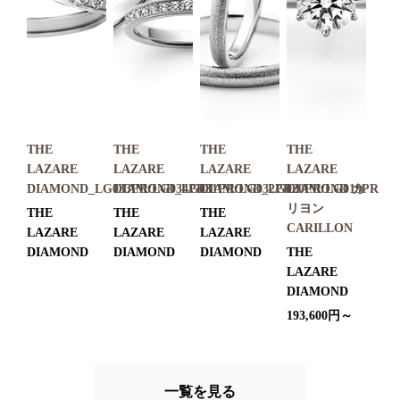
THE
THE
THE
THE
LAZARE
LAZARE
LAZARE
LAZARE
DIAMOND_LG033PR/LG034PR3
DIAMOND_LG031PR/LG032PR
DIAMOND_LG020PR/LG019PR
DIAMOND カ
リヨン
THE
THE
THE
CARILLON
LAZARE
LAZARE
LAZARE
DIAMOND
DIAMOND
DIAMOND
THE
LAZARE
DIAMOND
193,600円～
一覧を見る