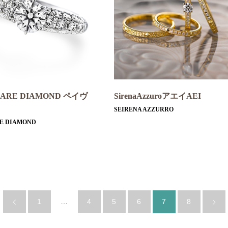
ZARE DIAMOND ペイヴ
SirenaAzzuroアエイAEI
SEIRENA AZZURRO
E DIAMOND
1
…
4
5
6
7
8