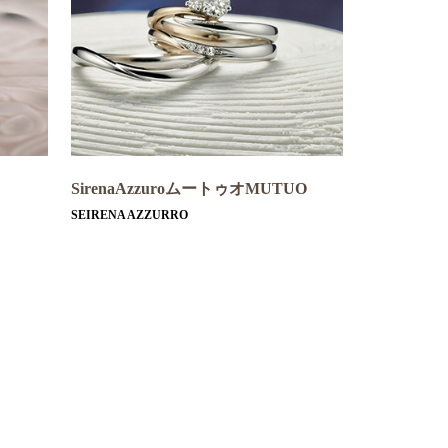
SirenaAzzuroムートゥオMUTUO
SEIRENA AZZURRO