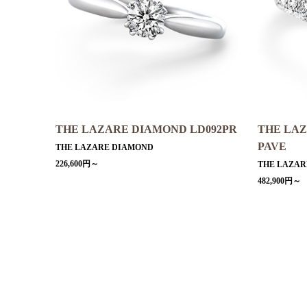
THE LAZARE DIAMOND LD092PR
THE LA
PAVE
THE LAZARE DIAMOND
226,600円～
THE LAZAR
482,900円～
ペ
ー
ジ
送
り