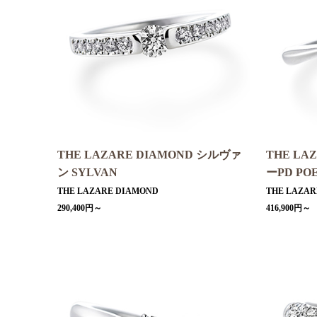
THE LAZARE DIAMOND シルヴァ
THE LA
ン SYLVAN
ーPD PO
THE LAZARE DIAMOND
THE LAZAR
290,400円～
416,900円～