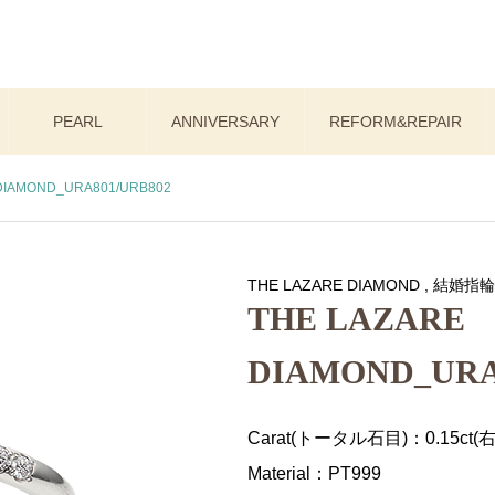
PEARL
ANNIVERSARY
REFORM&REPAIR
DIAMOND_URA801/URB802
THE LAZARE DIAMOND
,
結婚指輪
THE LAZARE
DIAMOND_URA
Carat(トータル石目)：0.15ct(右
Material：PT999