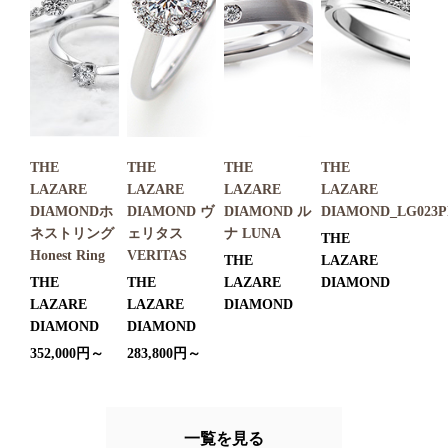
THE
THE
THE
THE
LAZARE
LAZARE
LAZARE
LAZARE
DIAMONDホ
DIAMOND ヴ
DIAMOND ル
DIAMOND_LG023P
ネストリング
ェリタス
ナ LUNA
THE
Honest Ring
VERITAS
THE
LAZARE
THE
THE
LAZARE
DIAMOND
LAZARE
LAZARE
DIAMOND
DIAMOND
DIAMOND
352,000円～
283,800円～
一覧を見る