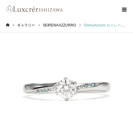
ギャラリー
SEIRENA AZZURRO
SirenaAzzuro セイレーン SIRENA 9V0001
ホーム