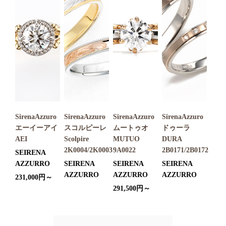
SirenaAzzuro
SirenaAzzuro
SirenaAzzuro
SirenaAzzuro
エーイーアイ
スコルピーレ
ムートゥオ
ドゥーラ
AEI
Scolpire
MUTUO
DURA
2K0004/2K0003
9A0022
2B0171/2B0172
SEIRENA
AZZURRO
SEIRENA
SEIRENA
SEIRENA
AZZURRO
AZZURRO
AZZURRO
231,000円～
291,500円～