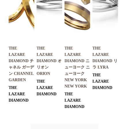
THE
THE
THE
THE
LAZARE
LAZARE
LAZARE
LAZARE
DIAMOND チ
DIAMOND オ
DIAMOND ニ
DIAMOND リ
ャネル ガーデ
リオン
ューヨーク ニ
ラ LYRA
ン CHANNEL
ORION
ューヨーク
THE
GARDEN
NEW YORK
THE
LAZARE
NEW YORK
THE
LAZARE
DIAMOND
LAZARE
DIAMOND
THE
DIAMOND
LAZARE
DIAMOND