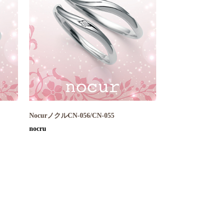
NocurノクルCN-056/CN-055
nocru