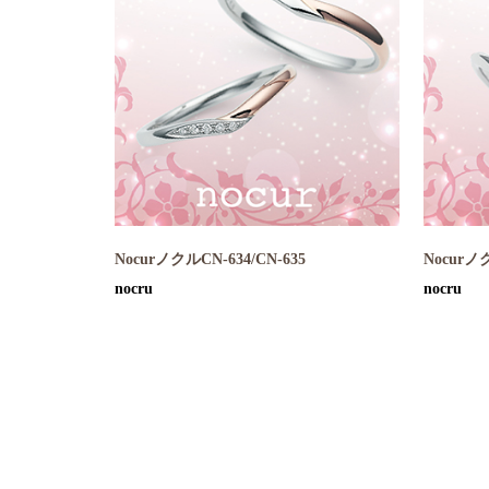
NocurノクルCN-634/CN-635
Nocurノク
nocru
nocru