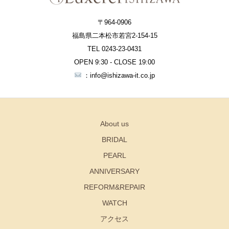
〒964-0906
福島県二本松市若宮2-154-15
TEL 0243-23-0431
OPEN 9:30 - CLOSE 19:00
：info@ishizawa-it.co.jp
About us
BRIDAL
PEARL
ANNIVERSARY
REFORM&REPAIR
WATCH
アクセス