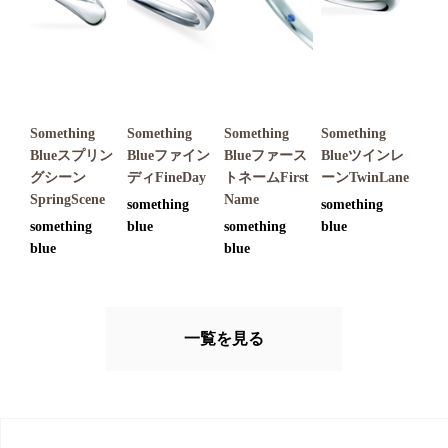
Something
Something
Something
Something
Blueスプリン
Blueファイン
Blueファース
Blueツインレ
グシーン
ディFineDay
トネームFirst
ーンTwinLane
SpringScene
Name
something
something
something
blue
something
blue
blue
blue
一覧を見る