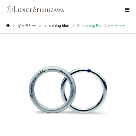
ギャラリー
something blue
Something BlueフォーチューンスペルFortune Spell
ホーム