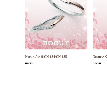
NocurノクルCN-634/CN-635
Nocurノク
nocru
nocru