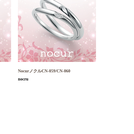
NocurノクルCN-059/CN-060
nocru